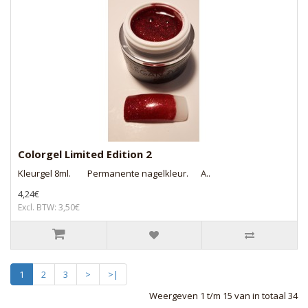
Colorgel Limited Edition 2
Kleurgel 8ml. Permanente nagelkleur. A..
4,24€
Excl. BTW: 3,50€
1
2
3
>
>|
Weergeven 1 t/m 15 van in totaal 34