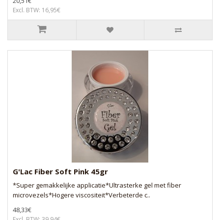
20,51€
Excl. BTW: 16,95€
G'Lac Fiber Soft Pink 45gr
*Super gemakkelijke applicatie*Ultrasterke gel met fiber
microvezels*Hogere viscositeit*Verbeterde c..
48,33€
Excl. BTW: 39,94€