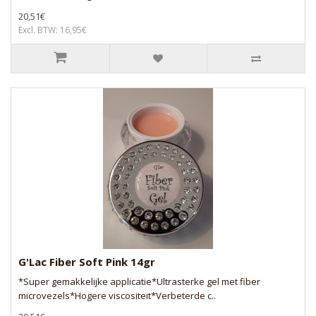
20,51€
Excl. BTW: 16,95€
G'Lac Fiber Soft Pink 14gr
*Super gemakkelijke applicatie*Ultrasterke gel met fiber
microvezels*Hogere viscositeit*Verbeterde c..