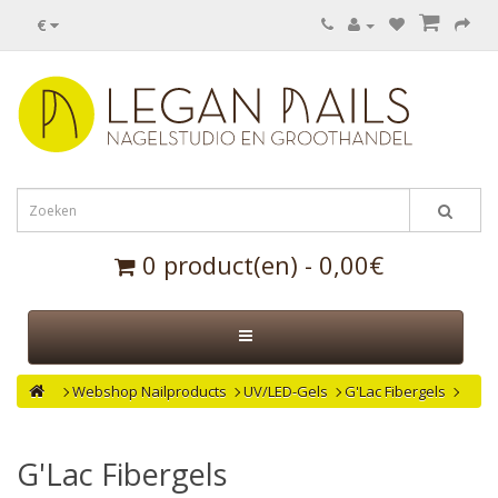
€
0 product(en) - 0,00€
Webshop Nailproducts
UV/LED-Gels
G'Lac Fibergels
G'Lac Fibergels