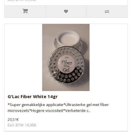
G'Lac Fiber White 14gr
*Super gemakkelijke applicatie*Ultrasterke gel met fiber
microvezels*Hogere viscositeit*Verbeterde c..
20,51€
Excl. BTW: 16,95€