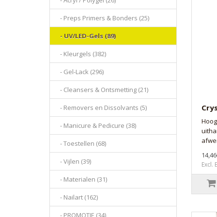
- Acryl / Polygel (26)
- Preps Primers & Bonders (25)
- UV/LED-Gels (89)
- Kleurgels (382)
- Gel-Lack (296)
- Cleansers & Ontsmetting (21)
Crys
- Removers en Dissolvants (5)
Hoog
- Manicure & Pedicure (38)
uith
afwer
- Toestellen (68)
14,46
- Vijlen (39)
Excl.
- Materialen (31)
- Nailart (162)
- PROMOTIE (34)