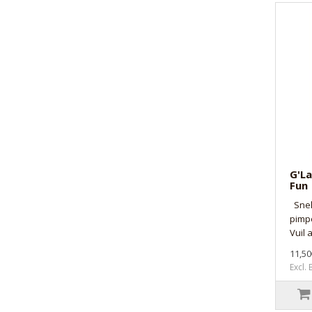
G'La
Fun
Snell
pimpe
Vuil 
11,50
Excl.