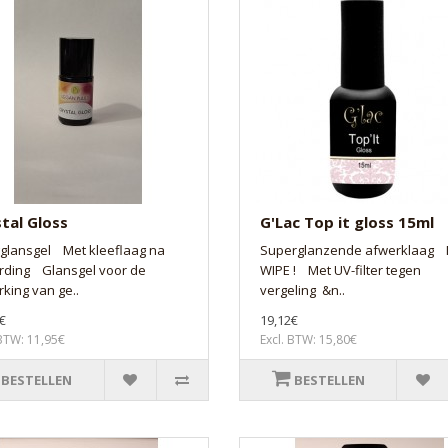
tal Gloss
G'Lac Top it gloss 15ml
glansgel Met kleeflaag na
Superglanzende afwerklaag
arding Glansgel voor de
WIPE ! Met UV-filter tegen
king van ge..
vergeling &n..
€
19,12€
 BTW: 11,95€
Excl. BTW: 15,80€
BESTELLEN
BESTELLEN