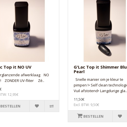
c Top it NO UV
G'Lac Top it Shimmer Bl
Pearl
rglanzende afwerklaag NO
Snelle manier om je kleur te
 ! ZONDER UV-fliter Zé..
pimpen !• Self clean technologi
€
Vuil afstotend• Langdurige gla..
 BTW: 12,95€
11,50€
Excl. BTW: 9,50€
BESTELLEN
BESTELLEN