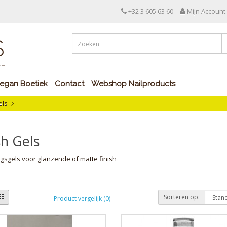
+32 3 605 63 60
Mijn Account
egan Boetiek
Contact
Webshop Nailproducts
els
sh Gels
gsgels voor glanzende of matte finish
Sorteren op:
Product vergelijk (0)