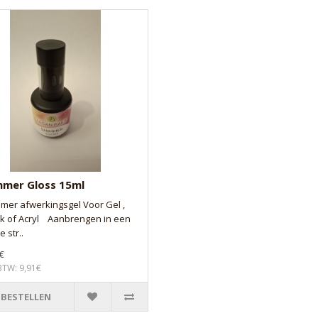
mmer Gloss 15ml
er afwerkingsgel Voor Gel ,
ak of Acryl Aanbrengen in een
 str..
€
 BTW: 9,91€
BESTELLEN