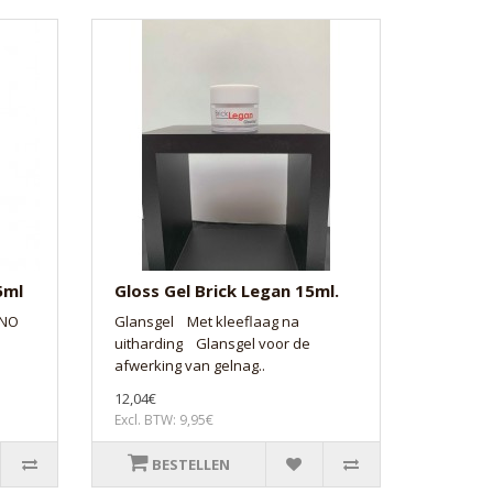
5ml
Gloss Gel Brick Legan 15ml.
 NO
Glansgel Met kleeflaag na
uitharding Glansgel voor de
afwerking van gelnag..
12,04€
Excl. BTW: 9,95€
BESTELLEN