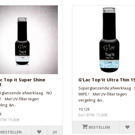
c Top it Super Shine
G'Lac Top'it Ultra Thin 1
l
Superglanzende afwerklaag
rglanzende afwerklaag NO
WIPE ! Met UV-filter tegen
! Met UV-filter tegen
vergeling &n..
ling &n..
19,12€
€
Excl. BTW: 15,80€
 BTW: 15,80€
BESTELLEN
BESTELLEN