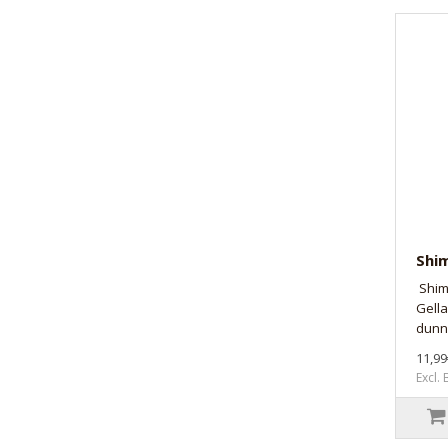
Shi
Shimm
Gell
dunne
11,99
Excl.