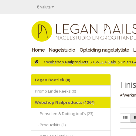
€
Valuta
Home
Nagelstudio
Opleiding nagelstyliste
L
Webshop Nailproducts
UV/LED-Gels
Finish G
Legan Boetiek (0)
Fini
Promo Einde Reeks (0)
Afwerkin
Webshop Nailproducts (1264)
- Penselen & Dotting tool's (23)
- Productkits (1)