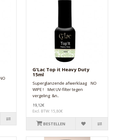
G'Lac Top it Heavy Duty
15ml
 NO
Superglanzende afwerklaag NO
WIPE ! Met UV-filter tegen
vergeling &n..
19,12€
Excl. BTW: 15,80€
BESTELLEN