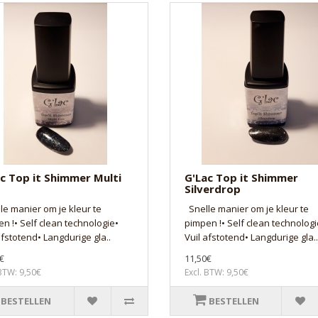
c Top it Shimmer Multi
G'Lac Top it Shimmer
Silverdrop
e manier om je kleur te
Snelle manier om je kleur te
n !• Self clean technologie•
pimpen !• Self clean technologi
afstotend• Langdurige gla..
Vuil afstotend• Langdurige gla..
€
11,50€
 BTW: 9,50€
Excl. BTW: 9,50€
BESTELLEN
BESTELLEN