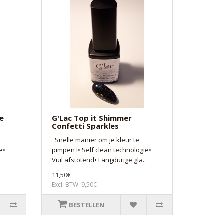
ue
G'Lac Top it Shimmer
Confetti Sparkles
Snelle manier om je kleur te
e•
pimpen !• Self clean technologie•
Vuil afstotend• Langdurige gla..
11,50€
Excl. BTW: 9,50€
BESTELLEN