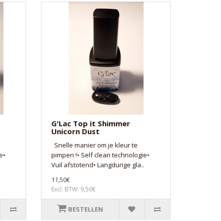
G'Lac Top it Shimmer
Unicorn Dust
Snelle manier om je kleur te
e•
pimpen !• Self clean technologie•
Vuil afstotend• Langdurige gla..
11,50€
Excl. BTW: 9,50€
BESTELLEN