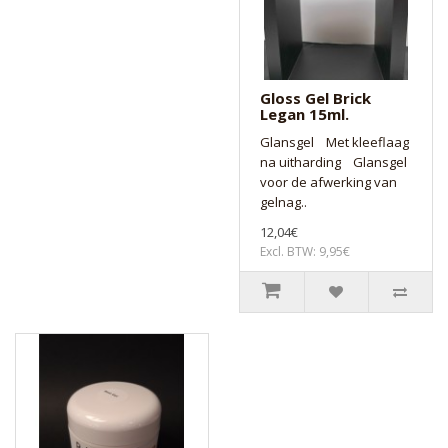
Gloss Gel Brick
Legan 15ml.
Glansgel Met kleeflaag
na uitharding Glansgel
voor de afwerking van
gelnag..
12,04€
Excl. BTW: 9,95€