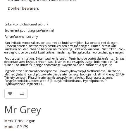
Donker bewaren.
Enkel voor professioneel gebruik
Seulement pour usage professionnel
For professional use only
Kan irritatie veroorzaken, contact met de huid vermijden. Na contact met de ogen
uitvoerig spoelen met water en eventueel een arts raadplegen. Buiten bereik van
kinderen houden. Was de handen na toepassing. Licht ontvlambaar. Niet roken. Zon-
en daglicht veroorzaakt kwaliteitsvermindering. Niet gebruiken op beschadigde nagels
Peut causer irritation. Eviter toucher la peau. Tenir hors de portée des enfants, En cas
de contact avec les yeux rincer l'eau. laver les mains après usage. Inflammable, Pas
fumer, Pas utiliser sur ongle endommagé. Rayons solaire diminuent la qualité
Ingrediënten : Isopropylidenediphenyl, Bisoxyhydroxypropyl Methacrylate, Urethane
Methacrylate, Glycerol propoxylate triacrylate, Benzoyl Isopropanol, ethyl Phenyl (2,4,6-
Trimetylbenzoyl) Phosphinate, acrylatescopolymer, alcohol, Butyl acetate, urea,
Polyphoshoricacids, esters with 2-(dibutylamino)ethanol, Hydroquinone, P-
Hydroxyanisole. Pigment CI..
Mr Grey
Merk:
Brick Legan
Model: BP179