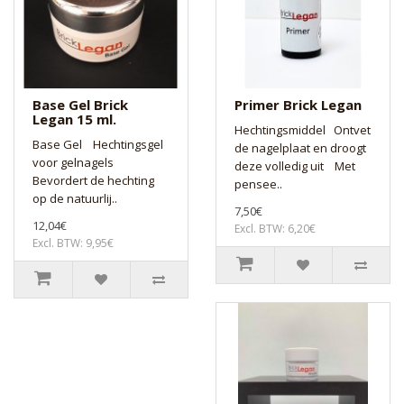
Base Gel Brick
Primer Brick Legan
Legan 15 ml.
Hechtingsmiddel Ontvet
Base Gel Hechtingsgel
de nagelplaat en droogt
voor gelnagels
deze volledig uit Met
Bevordert de hechting
pensee..
op de natuurlij..
7,50€
12,04€
Excl. BTW: 6,20€
Excl. BTW: 9,95€