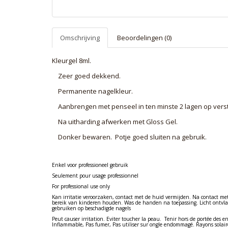
Omschrijving
Beoordelingen (0)
Kleurgel 8ml.
Zeer goed dekkend.
Permanente nagelkleur.
Aanbrengen met penseel in ten minste 2 lagen op verst
Na uitharding afwerken met Gloss Gel.
Donker bewaren. Potje goed sluiten na gebruik.
Enkel voor professioneel gebruik
Seulement pour usage professionnel
For professional use only
Kan irritatie veroorzaken, contact met de huid vermijden. Na contact me
bereik van kinderen houden. Was de handen na toepassing. Licht ontvla
gebruiken op beschadigde nagels
Peut causer irritation. Eviter toucher la peau. Tenir hors de portée des en
Inflammable, Pas fumer, Pas utiliser sur ongle endommagé. Rayons solair