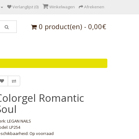
Verlanglijst (0)
Winkelwagen
Afrekenen
0 product(en) - 0,00€
Colorgel Romantic
Soul
erk:
LEGAN NAILS
del: LP254
schikbaarheid: Op voorraad