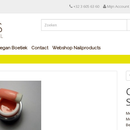
+32 3 605 63 60
Mijn Account
egan Boetiek
Contact
Webshop Nailproducts
M
Mo
Be