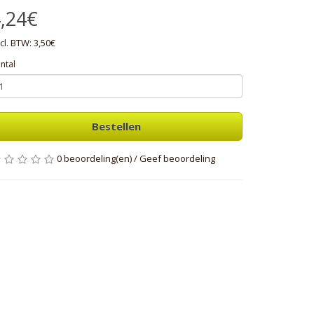
,24€
cl. BTW: 3,50€
ntal
Bestellen
0 beoordeling(en)
/
Geef beoordeling