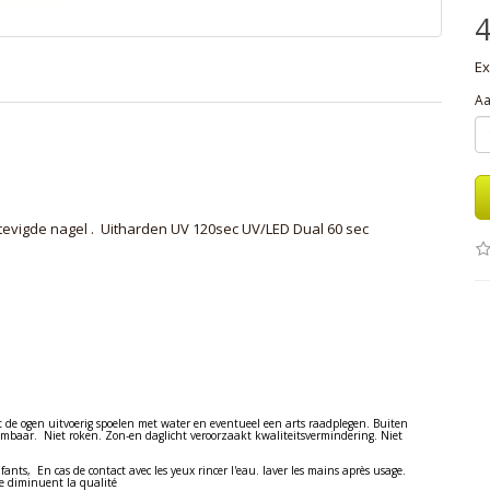
4
Ex
Aa
evigde nagel . Uitharden UV 120sec UV/LED Dual 60 sec
t de ogen uitvoerig spoelen met water en eventueel een arts raadplegen. Buiten
mbaar. Niet roken. Zon-en daglicht veroorzaakt kwaliteitsvermindering. Niet
fants, En cas de contact avec les yeux rincer l'eau. laver les mains après usage.
e diminuent la qualité