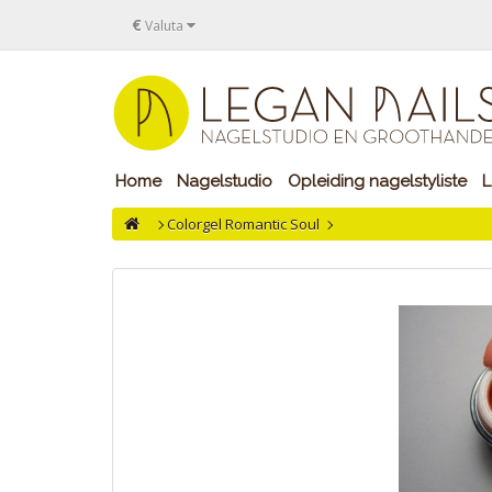
€
Valuta
Home
Nagelstudio
Opleiding nagelstyliste
L
Colorgel Romantic Soul