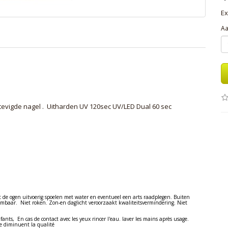
Ex
Aa
evigde nagel . Uitharden UV 120sec UV/LED Dual 60 sec
t de ogen uitvoerig spoelen met water en eventueel een arts raadplegen. Buiten
mbaar. Niet roken. Zon-en daglicht veroorzaakt kwaliteitsvermindering. Niet
fants, En cas de contact avec les yeux rincer l'eau. laver les mains après usage.
e diminuent la qualité