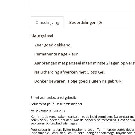
Omschrijving
Beoordelingen (0)
Kleurgel 8ml.
Zeer goed dekkend.
Permanente nagelkleur.
Aanbrengen met penseel in ten minste 2 lagen op verst
Na uitharding afwerken met Gloss Gel.
Donker bewaren. Potje goed sluiten na gebruik.
Enkel voor professioneel gebruik
Seulement pour usage professionnel
For professional use only
Kan irritatie veroorzaken, contact met de huid vermijden. Na contact me
bereik van kinderen houden. Was de handen na toepassing. Licht ontvla
gebruiken op beschadigde nagels
Peut causer irritation. Eviter toucher la peau. Tenir hors de portée des en
Inflammable, Pas fumer, Pas utiliser sur ongle endommagé. Rayons solair