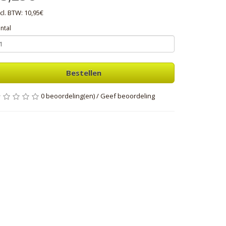
cl. BTW: 10,95€
ntal
Bestellen
0 beoordeling(en)
/
Geef beoordeling