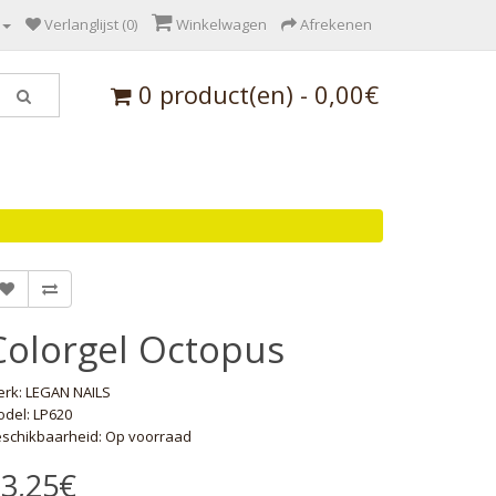
Verlanglijst (0)
Winkelwagen
Afrekenen
0 product(en) - 0,00€
Colorgel Octopus
erk:
LEGAN NAILS
del: LP620
schikbaarheid: Op voorraad
3,25€