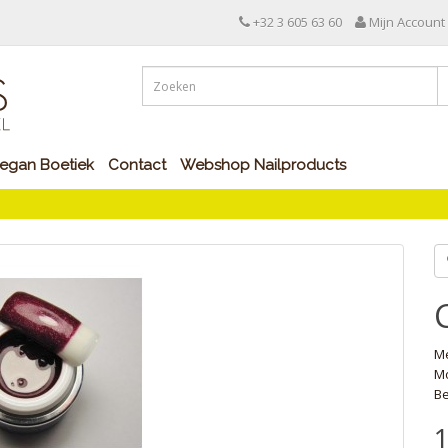
+32 3 605 63 60
Mijn Account
egan Boetiek
Contact
Webshop Nailproducts
M
Mo
Be
1