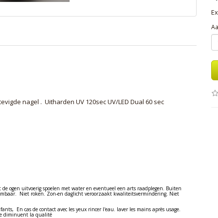
Ex
Aa
evigde nagel . Uitharden UV 120sec UV/LED Dual 60 sec
t de ogen uitvoerig spoelen met water en eventueel een arts raadplegen. Buiten
mbaar. Niet roken. Zon-en daglicht veroorzaakt kwaliteitsvermindering. Niet
fants, En cas de contact avec les yeux rincer l'eau. laver les mains après usage.
e diminuent la qualité