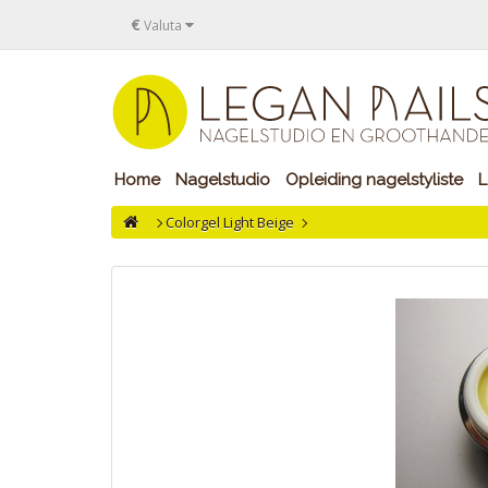
€
Valuta
Home
Nagelstudio
Opleiding nagelstyliste
L
Colorgel Light Beige