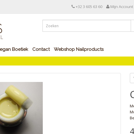
+32 3 605 63 60
Mijn Account
egan Boetiek
Contact
Webshop Nailproducts
M
Mo
Be
4