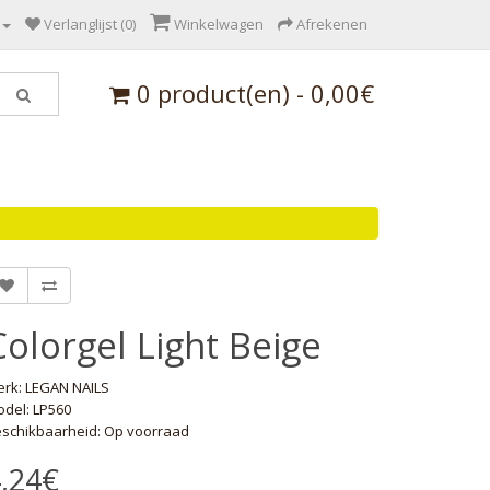
Verlanglijst (0)
Winkelwagen
Afrekenen
0 product(en) - 0,00€
Colorgel Light Beige
erk:
LEGAN NAILS
del: LP560
schikbaarheid: Op voorraad
,24€