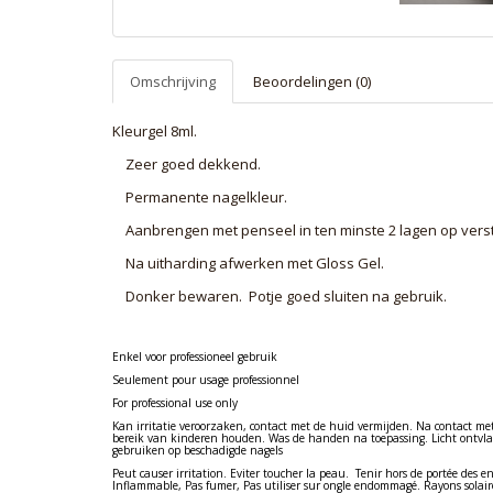
Omschrijving
Beoordelingen (0)
Kleurgel 8ml.
Zeer goed dekkend.
Permanente nagelkleur.
Aanbrengen met penseel in ten minste 2 lagen op verst
Na uitharding afwerken met Gloss Gel.
Donker bewaren. Potje goed sluiten na gebruik.
Enkel voor professioneel gebruik
Seulement pour usage professionnel
For professional use only
Kan irritatie veroorzaken, contact met de huid vermijden. Na contact me
bereik van kinderen houden. Was de handen na toepassing. Licht ontvla
gebruiken op beschadigde nagels
Peut causer irritation. Eviter toucher la peau. Tenir hors de portée des en
Inflammable, Pas fumer, Pas utiliser sur ongle endommagé. Rayons solair