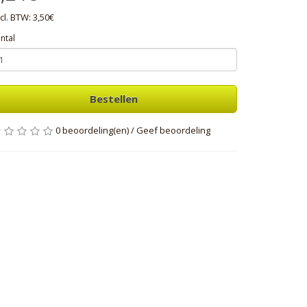
cl. BTW: 3,50€
ntal
Bestellen
0 beoordeling(en)
/
Geef beoordeling