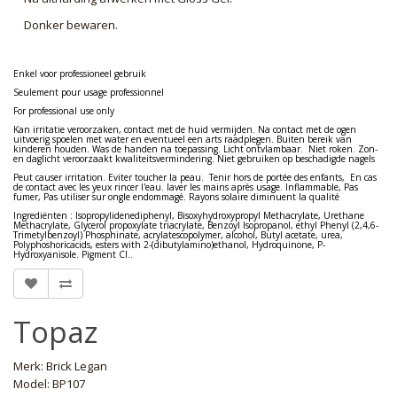
Donker bewaren.
Enkel voor professioneel gebruik
Seulement pour usage professionnel
For professional use only
Kan irritatie veroorzaken, contact met de huid vermijden. Na contact met de ogen
uitvoerig spoelen met water en eventueel een arts raadplegen. Buiten bereik van
kinderen houden. Was de handen na toepassing. Licht ontvlambaar. Niet roken. Zon-
en daglicht veroorzaakt kwaliteitsvermindering. Niet gebruiken op beschadigde nagels
Peut causer irritation. Eviter toucher la peau. Tenir hors de portée des enfants, En cas
de contact avec les yeux rincer l'eau. laver les mains après usage. Inflammable, Pas
fumer, Pas utiliser sur ongle endommagé. Rayons solaire diminuent la qualité
Ingrediënten : Isopropylidenediphenyl, Bisoxyhydroxypropyl Methacrylate, Urethane
Methacrylate, Glycerol propoxylate triacrylate, Benzoyl Isopropanol, ethyl Phenyl (2,4,6-
Trimetylbenzoyl) Phosphinate, acrylatescopolymer, alcohol, Butyl acetate, urea,
Polyphoshoricacids, esters with 2-(dibutylamino)ethanol, Hydroquinone, P-
Hydroxyanisole. Pigment CI..
Topaz
Merk:
Brick Legan
Model: BP107