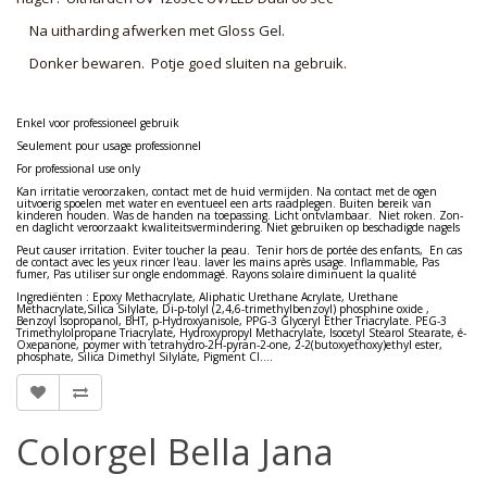
Na uitharding afwerken met Gloss Gel.
Donker bewaren. Potje goed sluiten na gebruik.
Enkel voor professioneel gebruik
Seulement pour usage professionnel
For professional use only
Kan irritatie veroorzaken, contact met de huid vermijden. Na contact met de ogen
uitvoerig spoelen met water en eventueel een arts raadplegen. Buiten bereik van
kinderen houden. Was de handen na toepassing. Licht ontvlambaar. Niet roken. Zon-
en daglicht veroorzaakt kwaliteitsvermindering. Niet gebruiken op beschadigde nagels
Peut causer irritation. Eviter toucher la peau. Tenir hors de portée des enfants, En cas
de contact avec les yeux rincer l'eau. laver les mains après usage. Inflammable, Pas
fumer, Pas utiliser sur ongle endommagé. Rayons solaire diminuent la qualité
Ingrediënten : Epoxy Methacrylate, Aliphatic Urethane Acrylate, Urethane
Methacrylate,Silica Silylate, Di-p-tolyl (2,4,6-trimethylbenzoyl) phosphine oxide ,
Benzoyl Isopropanol, BHT, p-Hydroxyanisole, PPG-3 Glyceryl Ether Triacrylate. PEG-3
Trimethylolpropane Triacrylate, Hydroxypropyl Methacrylate, Isocetyl Stearol Stearate, é-
Oxepanone, poymer with tetrahydro-2H-pyran-2-one, 2-2(butoxyethoxy)ethyl ester,
phosphate, Silica Dimethyl Silylate, Pigment CI....
Colorgel Bella Jana