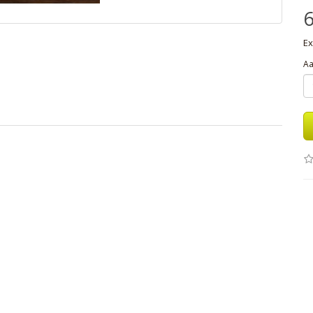
6
Ex
Aa