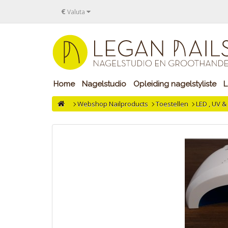
€
Valuta
Home
Nagelstudio
Opleiding nagelstyliste
L
Webshop Nailproducts
Toestellen
LED , UV 