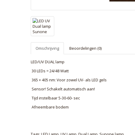
Omschrijving
Beoordelingen (0)
LED/UV DUAL lamp
30 LEDs = 24/48 Watt
365 + 405 nm: Voor zowel UV- als LED gels
Sensor! Schakelt automatisch aan!
Tijd instelbaar 5-30-60- sec
Afneembare bodem
Tags:
LED Lamp
,
UV Lamp
,
Dual Lamp
,
Sunone lamp
,