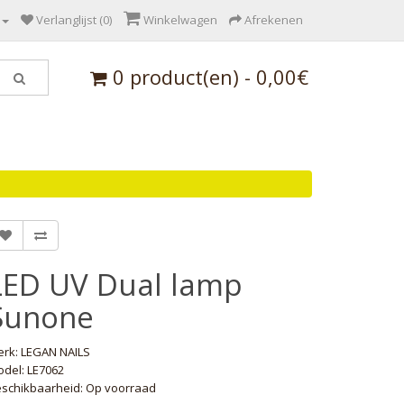
Verlanglijst (0)
Winkelwagen
Afrekenen
0 product(en) - 0,00€
LED UV Dual lamp
Sunone
erk:
LEGAN NAILS
del: LE7062
schikbaarheid: Op voorraad