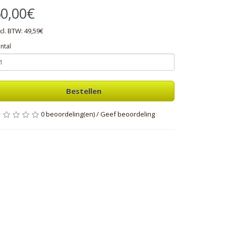
0,00€
cl. BTW: 49,59€
ntal
Bestellen
0 beoordeling(en)
/
Geef beoordeling