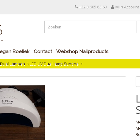
+32 3 605 63 60
Mijn Account
egan Boetiek
Contact
Webshop Nailproducts
& Dual Lampen
LED UV Dual lamp Sunone
M
Mo
Be