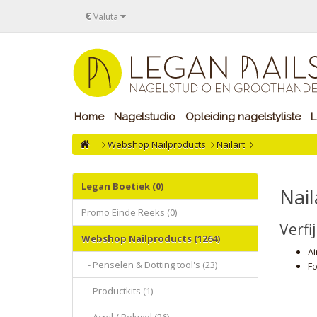
€
Valuta
Home
Nagelstudio
Opleiding nagelstyliste
L
Webshop Nailproducts
Nailart
Legan Boetiek (0)
Nail
Promo Einde Reeks (0)
Verfi
Webshop Nailproducts (1264)
Ai
- Penselen & Dotting tool's (23)
Fo
- Productkits (1)