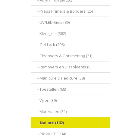
- Acryl / Polygel (26)
- Preps Primers & Bonders (25)
- UV/LED-Gels (89)
- Kleurgels (382)
- Gel-Lack (296)
- Cleansers & Ontsmetting (21)
- Removers en Dissolvants (5)
- Manicure & Pedicure (38)
- Toestellen (68)
- Vijlen (39)
- Materialen (31)
- Nailart (162)
- PROMOTIE (34)