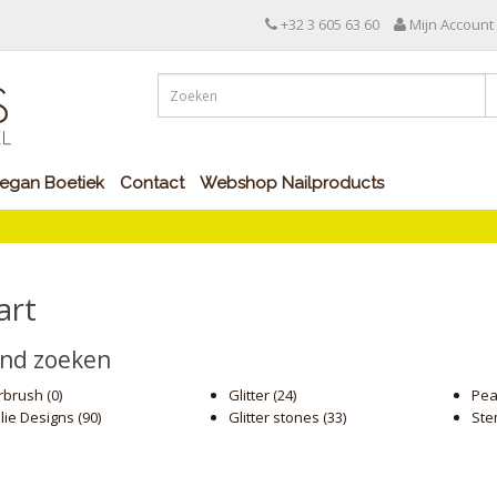
+32 3 605 63 60
Mijn Account
egan Boetiek
Contact
Webshop Nailproducts
art
jnd zoeken
rbrush (0)
Glitter (24)
Pea
lie Designs (90)
Glitter stones (33)
Ste