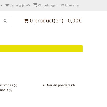
Verlanglijst (0)
Winkelwagen
Afrekenen
0 product(en) - 0,00€
rl Stones (7)
Nail Art poeders (3)
mpels (6)