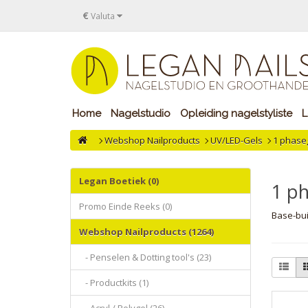
€
Valuta
Home
Nagelstudio
Opleiding nagelstyliste
L
Webshop Nailproducts
UV/LED-Gels
1 phase
Legan Boetiek (0)
1 ph
Promo Einde Reeks (0)
Base-bui
Webshop Nailproducts (1264)
- Penselen & Dotting tool's (23)
- Productkits (1)