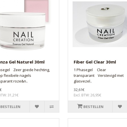
nza Gel Naturel 30ml
Fiber Gel Clear 30ml
asegel Zeer goede hechting,
1 Phasegel Clear
op flexibele nagels
transparant Verstevigd met
parant roze&n..
glasvezel..
€
32,61€
 BTW: 31,21€
Excl. BTW: 26,95€
BESTELLEN
BESTELLEN