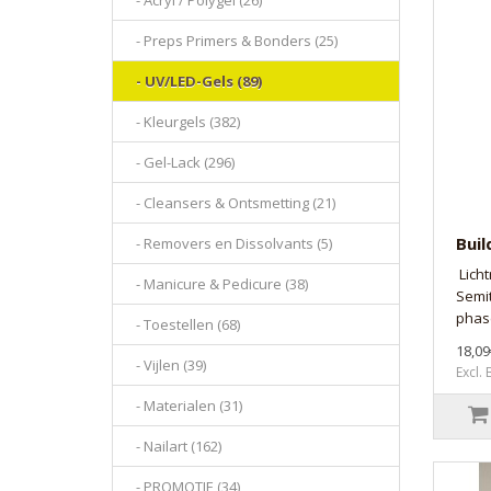
- Acryl / Polygel (26)
- Preps Primers & Bonders (25)
- UV/LED-Gels (89)
- Kleurgels (382)
- Gel-Lack (296)
- Cleansers & Ontsmetting (21)
Buil
- Removers en Dissolvants (5)
Lich
- Manicure & Pedicure (38)
Semi
phase
- Toestellen (68)
18,09
- Vijlen (39)
Excl.
- Materialen (31)
- Nailart (162)
- PROMOTIE (34)