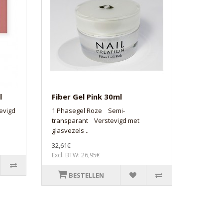
l
Fiber Gel Pink 30ml
evigd
1 Phasegel Roze Semi-
transparant Verstevigd met
glasvezels ..
32,61€
Excl. BTW: 26,95€
BESTELLEN