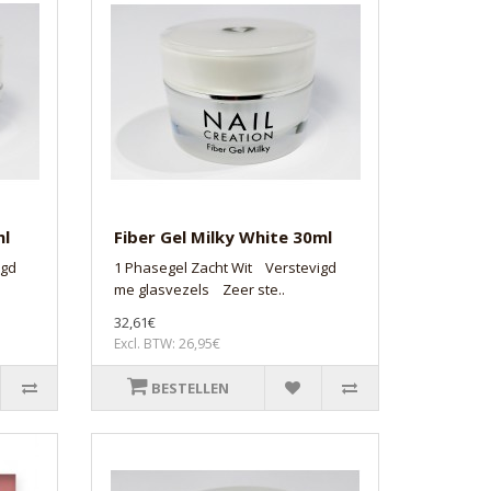
ml
Fiber Gel Milky White 30ml
igd
1 Phasegel Zacht Wit Verstevigd
me glasvezels Zeer ste..
32,61€
Excl. BTW: 26,95€
BESTELLEN