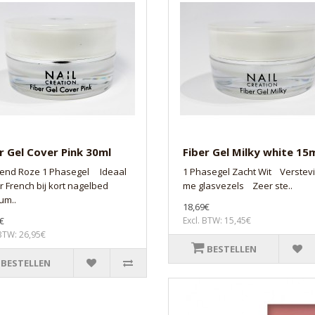
r Gel Cover Pink 30ml
Fiber Gel Milky white 15
end Roze 1 Phasegel Ideaal
1 Phasegel Zacht Wit Verstev
 French bij kort nagelbed
me glasvezels Zeer ste..
um..
18,69€
€
Excl. BTW: 15,45€
 BTW: 26,95€
BESTELLEN
BESTELLEN