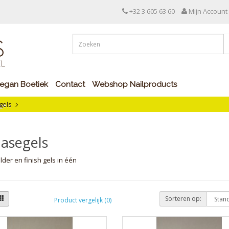
+32 3 605 63 60
Mijn Account
egan Boetiek
Contact
Webshop Nailproducts
gels
asegels
lder en finish gels in één
Sorteren op:
Product vergelijk (0)