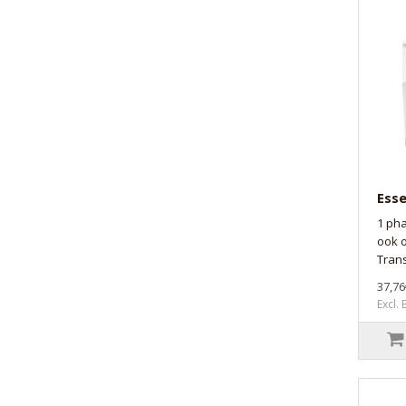
Esse
1 ph
ook 
Trans
37,76
Excl.