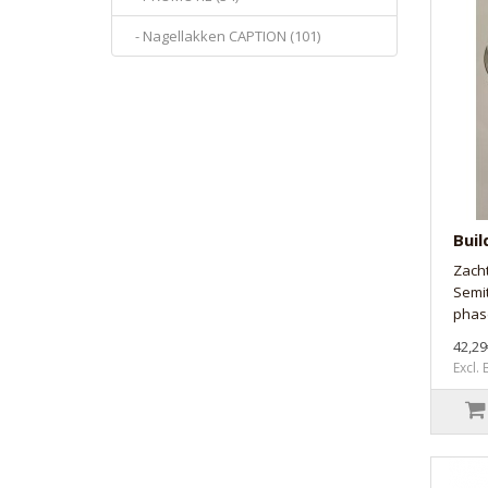
- Nagellakken CAPTION (101)
Buil
Zach
Semi
phase
42,29
Excl.