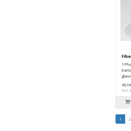
Fibe
1 Ph
tran
glasv
48,34
Excl.
1
2