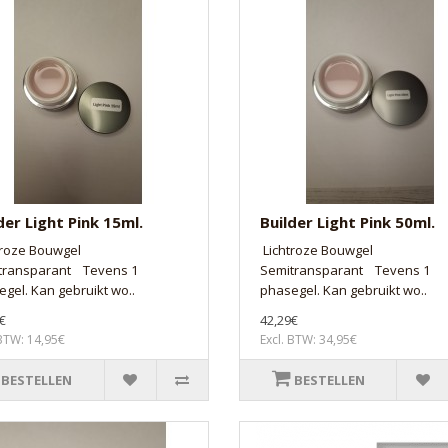
der Light Pink 15ml.
Builder Light Pink 50ml.
troze Bouwgel
Lichtroze Bouwgel
transparant Tevens 1
Semitransparant Tevens 1
gel. Kan gebruikt wo..
phasegel. Kan gebruikt wo..
€
42,29€
 BTW: 14,95€
Excl. BTW: 34,95€
BESTELLEN
BESTELLEN