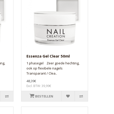
Essenza Gel Clear 50ml
ng,
1 phasegel Zeer goede hechting,
ook op flexibele nagels
Transparant / Clea..
48,39€
Excl. BTW: 39,99€
BESTELLEN