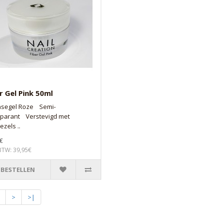
r Gel Pink 50ml
asegel Roze Semi-
sparant Verstevigd met
ezels ..
€
 BTW: 39,95€
BESTELLEN
>
>|