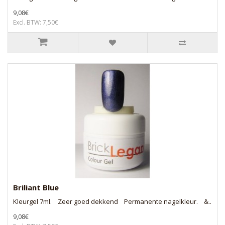
9,08€
Excl. BTW: 7,50€
Briliant Blue
Kleurgel 7ml. Zeer goed dekkend Permanente nagelkleur. &..
9,08€