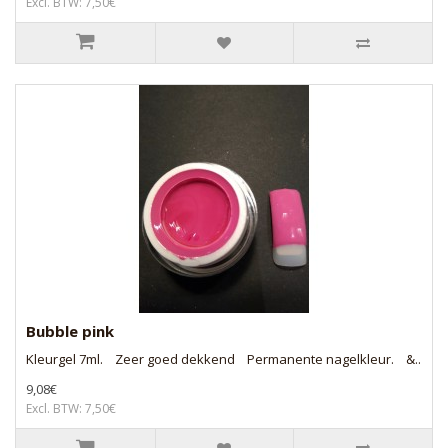
Excl. BTW: 7,50€
Bubble pink
Kleurgel 7ml. Zeer goed dekkend Permanente nagelkleur. &..
9,08€
Excl. BTW: 7,50€