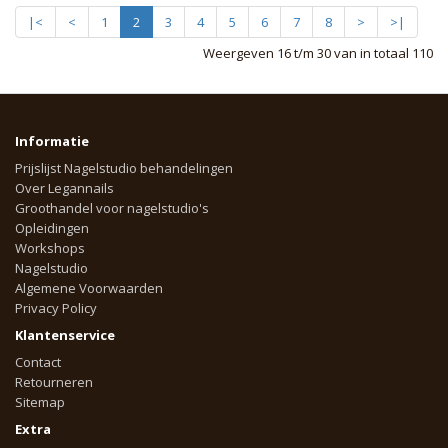
|<
<
1
2
3
4
5
6
7
8
>
>|
Weergeven 16 t/m 30 van in totaal 110
Informatie
Prijslijst Nagelstudio behandelingen
Over Legannails
Groothandel voor nagelstudio's
Opleidingen
Workshops
Nagelstudio
Algemene Voorwaarden
Privacy Policy
Klantenservice
Contact
Retourneren
Sitemap
Extra